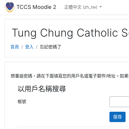
跳至主內容
TCCS Moodle 2
正體中文 ‎(zh_tw)‎
Tung Chung Catholic S
首頁
登入
忘記密碼了
想重設密碼，請在下面填寫您的用戶名或電子郵件l地址。如
以用戶名稱搜尋
帳號